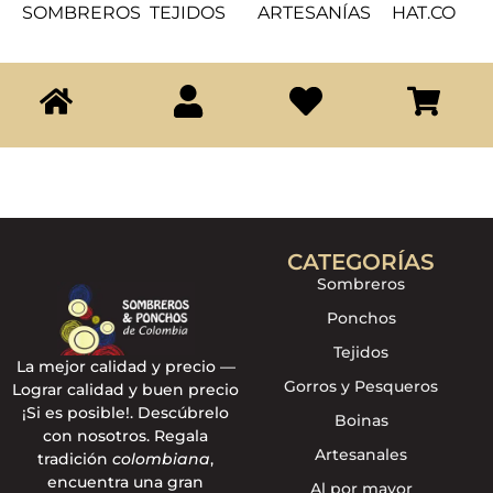
SOMBREROS
TEJIDOS
ARTESANÍAS
HAT.CO
CATEGORÍAS
Sombreros
Ponchos
Tejidos
La mejor calidad y precio —
Gorros y Pesqueros
Lograr calidad y buen precio
¡Si es posible!. Descúbrelo
Boinas
con nosotros. Regala
Artesanales
tradición
colombiana
,
encuentra una gran
Al por mayor