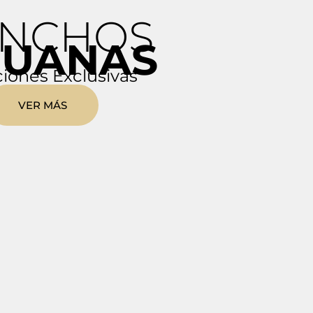
NCHOS
RUANAS
iones Exclusivas
VER MÁS