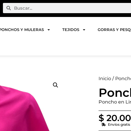
PONCHOS Y MULERAS
TEJIDOS
GORRAS Y PES
Inicio
/
Poncho
Ponc
Poncho en Li
$
20.0
Envíos grati