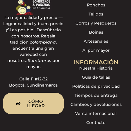
Ponchos
Tejidos
La mejor calidad y precio —
Gorros y Pesqueros
Lograr calidad y buen precio
¡Si es posible!. Descúbrelo
Boinas
con nosotros. Regala
Artesanales
tradición
colombiana
,
encuentra una gran
Al por mayor
variedad con
nosotros.
Sombreros
por
INFORMACIÓN
mayor.
Nuestra Historia
Guía de tallas
Calle 11 #12-32
Bogotá, Cundinamarca
Políticas de privacidad
Tiempos de entrega
CÓMO
Cambios y devoluciones
LLEGAR
Venta internacional
Contacto