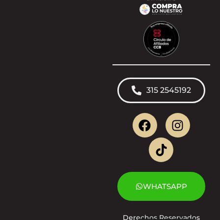
315 2545192
WHATSAPP
Derechos Reservados