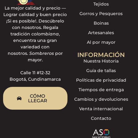
Tejidos
La mejor calidad y precio —
Gorros y Pesqueros
Lograr calidad y buen precio
¡Si es posible!. Descúbrelo
Boinas
con nosotros. Regala
Artesanales
tradición
colombiana
,
encuentra una gran
Al por mayor
variedad con
nosotros.
Sombreros
por
INFORMACIÓN
mayor.
Nuestra Historia
Guía de tallas
Calle 11 #12-32
Bogotá, Cundinamarca
Políticas de privacidad
Tiempos de entrega
CÓMO
Cambios y devoluciones
LLEGAR
Venta internacional
Contacto