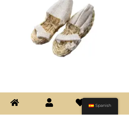
Alpargatas
$
30.000
Spanish
Seleccionar opciones
Añadir a la lista de deseos