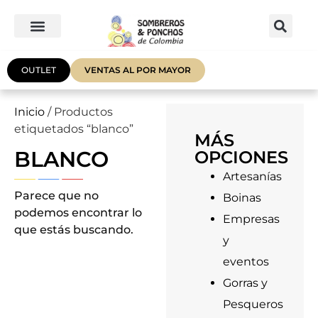
OUTLET
VENTAS AL POR MAYOR
Inicio
/ Productos
etiquetados “blanco”
MÁS
BLANCO
OPCIONES
Artesanías
Parece que no
Boinas
podemos encontrar lo
Empresas
que estás buscando.
y
eventos
Gorras y
Pesqueros